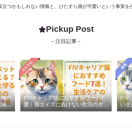
役立つかもしれない情報と、ひたすら猫が可愛いという事実を
Pickup Post
－注目記事－
おすすめ
新着
？猫の
FIVキャリア猫におすすめフード7
FI
保険会
選！猫エイズに負けない生活のポイ
い主
ント
療費