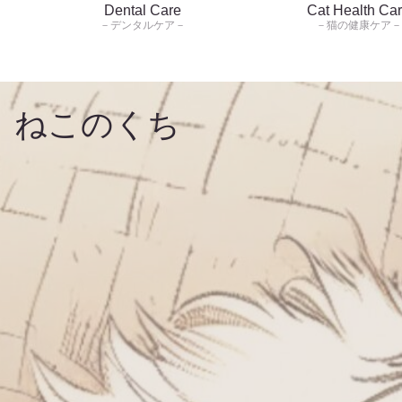
Dental Care
Cat Health Ca
－デンタルケア－
－猫の健康ケア－
ねこのくち