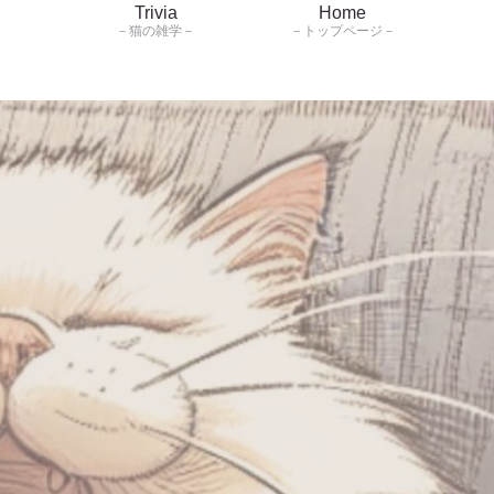
Trivia
Home
－猫の雑学－
－トップページ－