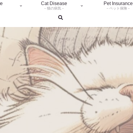
re
Cat Disease
Pet Insurance
－猫の病気－
－ペット保険－
検索