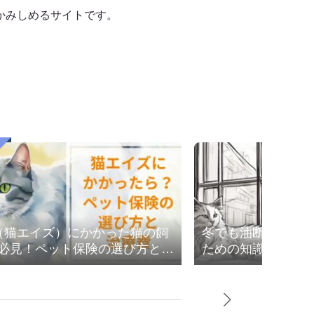
かみしめるサイトです。
V（猫エイズ）にかかった猫の飼
冬でも油断大敵！
必見！ペット保険の選び方と治
ための知識と対策