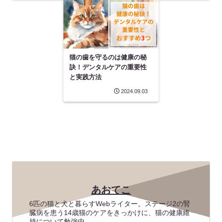
猫の歯を守るのは健康の秘
訣！デンタルケアの重要性
と実践方法
2024.09.03
あおてこ
6匹の猫と犬と暮らすWebライター。ステージ2の腎
臓病を患う14歳猫のケアをきっかけに、猫の健康維
持について勉強中。