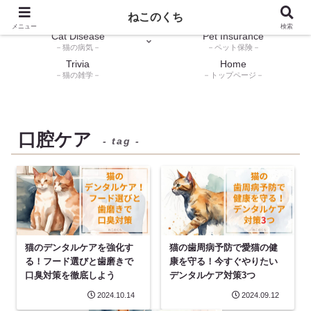
Dental Care
Cat Health Care
ねこのくち
－デンタルケア－
－猫の健康ケア－
メニュー
検索
Cat Disease
Pet Insurance
－猫の病気－
－ペット保険－
Trivia
Home
－猫の雑学－
－トップページ－
口腔ケア
- tag -
猫のデンタルケアを強化す
猫の歯周病予防で愛猫の健
る！フード選びと歯磨きで
康を守る！今すぐやりたい
口臭対策を徹底しよう
デンタルケア対策3つ
2024.10.14
2024.09.12