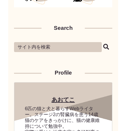
Search
Profile
あおてこ
6匹の猫と犬と暮らすWebライタ
ー。ステージ2の腎臓病を患う14歳
猫のケアをきっかけに、猫の健康維
持について勉強中。