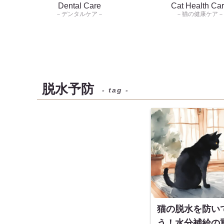
Dental Care
Cat Health Ca
－デンタルケア－
－猫の健康ケア－
脱水予防
- tag -
猫の脱水を防い
う！水分補給の