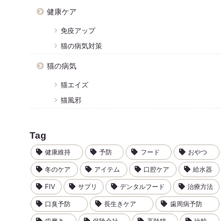
健康ケア
免疫アップ
猫の病気対策
猫の病気
猫エイズ
猫風邪
Tag
健康維持
予防
フード
おやつ
冬のケア
アイテム
口腔ケア
給水器
FIV
サプリ
デンタルフード
治療方法
口臭予防
長生きケア
歯周病予防