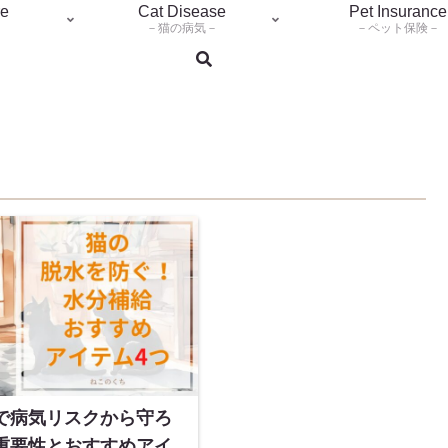
re
Cat Disease
Pet Insurance
－猫の病気－
－ペット保険－
検索
で病気リスクから守ろ
重要性とおすすめアイ